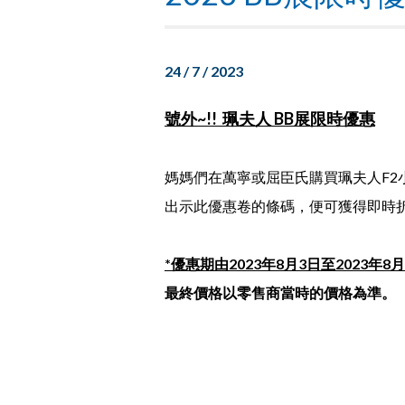
24 / 7 / 2023
號外~!! 珮夫人 BB展限時優惠
媽媽們在萬寧或屈臣氏購買珮夫人F2
出示此優惠卷的條碼，便可獲得即時
*優惠期由2023年8月3日至2023年8
最終價格以零售商當時的價格為準。