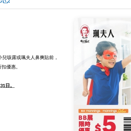
小兒咳露或珮夫人鼻爽貼前，
折扣優惠。
月31日。