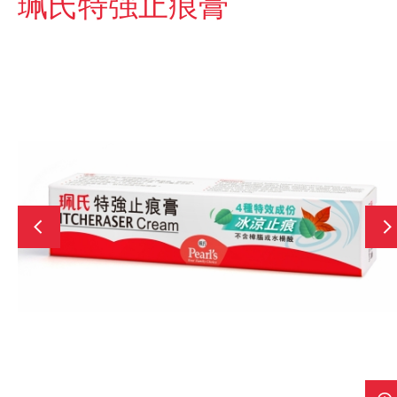
珮氏特强止痕膏